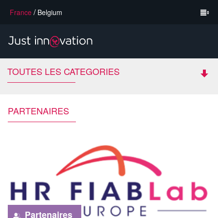
/
France
Belgium
TOUTES LES CATEGORIES
PARTENAIRES
Partenaires